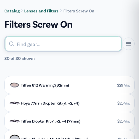
[groovy_menu]