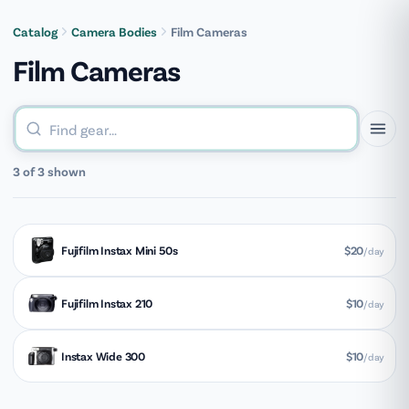
[groovy_menu]