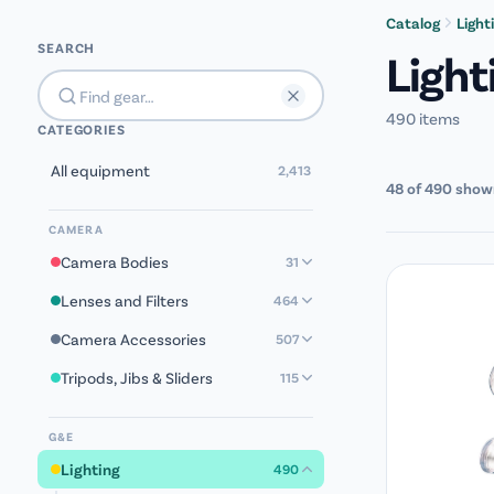
[groovy_menu]