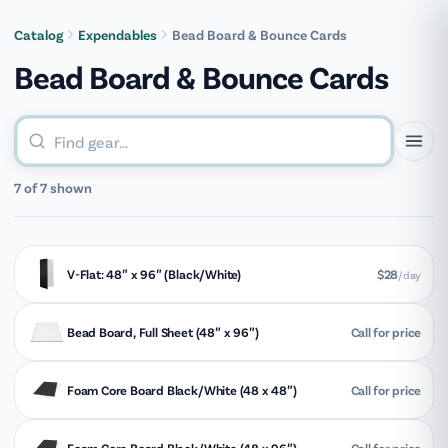
[groovy_menu]