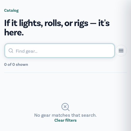
[groovy_menu]